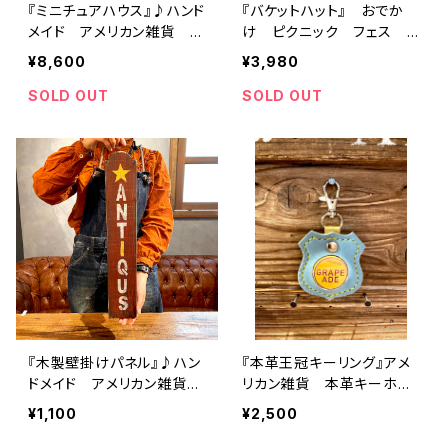
『ミニチュアハウス』♪ハンド
『バケットハット』 おでか
メイド アメリカン雑貨 ア
け ピクニック フェス
メリカ雑貨 USA アメ雑
アメリカン
¥8,600
¥3,980
インテリア雑貨 男前イン
テリア アメリカンヴィンテ
SOLD OUT
SOLD OUT
ージ
『木製壁掛けパネル』♪ハン
『本革王冠キーリング』アメ
ドメイド アメリカン雑貨
リカン雑貨 本革キーホル
アメリカ雑貨 USA アメ
ダー 王冠キャップ
¥1,100
¥2,500
雑 インテリア雑貨 男前
インテリア アメリカンヴィ